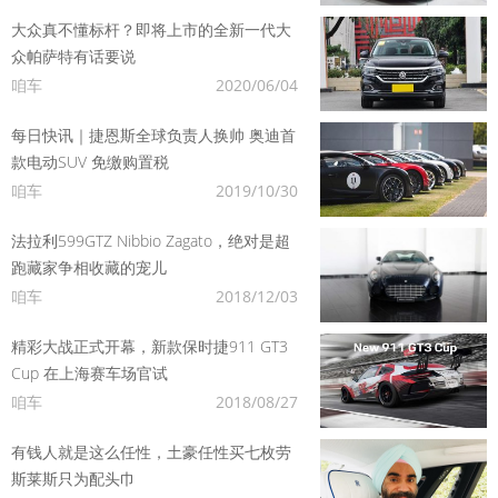
大众真不懂标杆？即将上市的全新一代大
众帕萨特有话要说
咱车
2020/06/04
每日快讯｜捷恩斯全球负责人换帅 奥迪首
款电动SUV 免缴购置税
咱车
2019/10/30
法拉利599GTZ Nibbio Zagato，绝对是超
跑藏家争相收藏的宠儿
咱车
2018/12/03
精彩大战正式开幕，新款保时捷911 GT3
Cup 在上海赛车场官试
咱车
2018/08/27
有钱人就是这么任性，土豪任性买七枚劳
斯莱斯只为配头巾