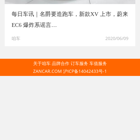
每日车讯｜名爵要造跑车，新款XV 上市，蔚来
EC6 爆炸系谣言…
咱车
2020/06/09
关于咱车
品牌合作
订车服务
车值服务
ZANCAR.COM
沪ICP备14042433号-1