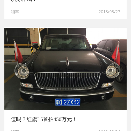
咱车
2018/03/27
值吗？红旗L5首拍450万元！